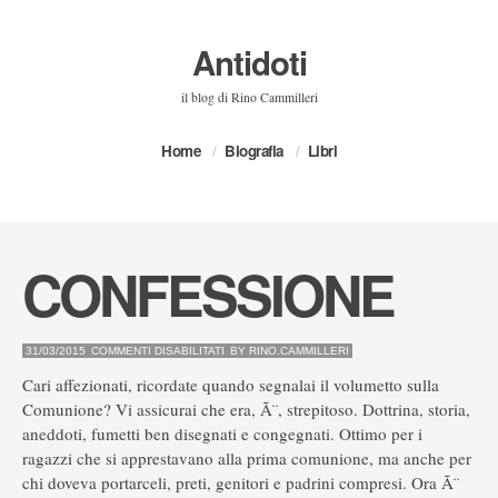
Antidoti
il blog di Rino Cammilleri
Home
Biografia
Libri
CONFESSIONE
SU
31/03/2015
COMMENTI DISABILITATI
BY
RINO.CAMMILLERI
CONFESSIONE
Cari affezionati, ricordate quando segnalai il volumetto sulla
Comunione? Vi assicurai che era, Ã¨, strepitoso. Dottrina, storia,
aneddoti, fumetti ben disegnati e congegnati. Ottimo per i
ragazzi che si apprestavano alla prima comunione, ma anche per
chi doveva portarceli, preti, genitori e padrini compresi. Ora Ã¨