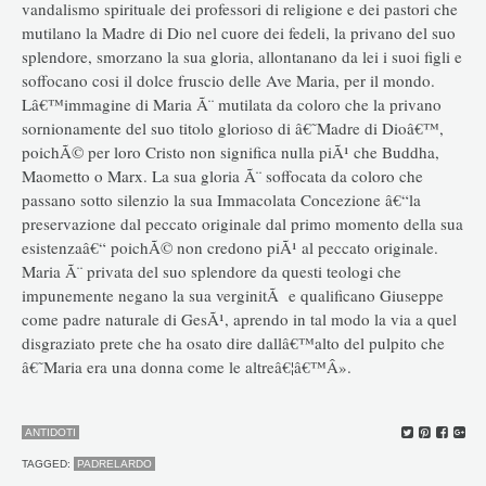
vandalismo spirituale dei professori di religione e dei pastori che
mutilano la Madre di Dio nel cuore dei fedeli, la privano del suo
splendore, smorzano la sua gloria, allontanano da lei i suoi figli e
soffocano cosi il dolce fruscio delle Ave Maria, per il mondo.
Lâ€™immagine di Maria Ã¨ mutilata da coloro che la privano
sornionamente del suo titolo glorioso di â€˜Madre di Dioâ€™,
poichÃ© per loro Cristo non significa nulla piÃ¹ che Buddha,
Maometto o Marx. La sua gloria Ã¨ soffocata da coloro che
passano sotto silenzio la sua Immacolata Concezione â€“la
preservazione dal peccato originale dal primo momento della sua
esistenzaâ€“ poichÃ© non credono piÃ¹ al peccato originale.
Maria Ã¨ privata del suo splendore da questi teologi che
impunemente negano la sua verginitÃ e qualificano Giuseppe
come padre naturale di GesÃ¹, aprendo in tal modo la via a quel
disgraziato prete che ha osato dire dallâ€™alto del pulpito che
â€˜Maria era una donna come le altreâ€¦â€™Â».
ANTIDOTI
TAGGED:
PADRELARDO