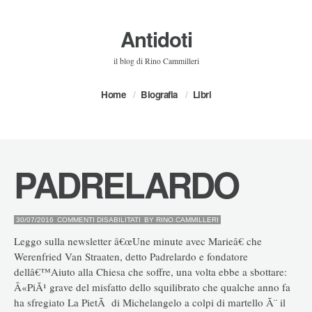
Antidoti
il blog di Rino Cammilleri
Home
Biografia
Libri
PADRELARDO
SU
30/07/2016
COMMENTI DISABILITATI
BY
RINO.CAMMILLERI
PADRELARDO
Leggo sulla newsletter â€œUne minute avec Marieâ€ che
Werenfried Van Straaten, detto Padrelardo e fondatore
dellâ€™Aiuto alla Chiesa che soffre, una volta ebbe a sbottare:
Â«PiÃ¹ grave del misfatto dello squilibrato che qualche anno fa
ha sfregiato La PietÃ di Michelangelo a colpi di martello Ã¨ il