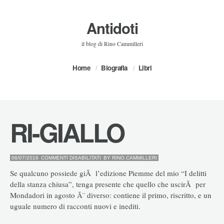
Antidoti
il blog di Rino Cammilleri
Home
Biografia
Libri
RI-GIALLO
SU
06/07/2016
COMMENTI DISABILITATI
BY
RINO.CAMMILLERI
RI-
GIALLO
Se qualcuno possiede giÃ l’edizione Piemme del mio “I delitti
della stanza chiusa”, tenga presente che quello che uscirÃ per
Mondadori in agosto Ã¨ diverso: contiene il primo, riscritto, e un
uguale numero di racconti nuovi e inediti.