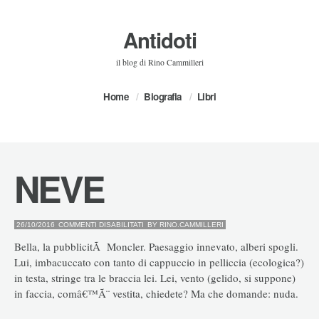
Antidoti
il blog di Rino Cammilleri
Home
Biografia
Libri
NEVE
SU
26/10/2016
COMMENTI DISABILITATI
BY
RINO.CAMMILLERI
NEVE
Bella, la pubblicitÃ Moncler. Paesaggio innevato, alberi spogli.
Lui, imbacuccato con tanto di cappuccio in pelliccia (ecologica?)
in testa, stringe tra le braccia lei. Lei, vento (gelido, si suppone)
in faccia, comâ€™Ã¨ vestita, chiedete? Ma che domande: nuda.