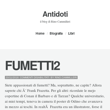
Antidoti
il blog di Rino Cammilleri
Home
Biografia
Libri
FUMETTI2
SU
20/11/2016
COMMENTI DISABILITATI
BY
RINO.CAMMILLERI
FUMETTI2
Siete appassionati di fumetti? Ma, soprattutto, ne capite? Allora
saprete chi Ã¨ Frank Frazetta. Per gli altri: ricordate le mejo
copertine di Conan il Barbaro e di Tarzan? Qualche universitario,
ai miei tempi, teneva in camera il poster di Odino che avanzava
in mezzo ai teschi. In realtÃ Frazetta era un illustratore, forse il