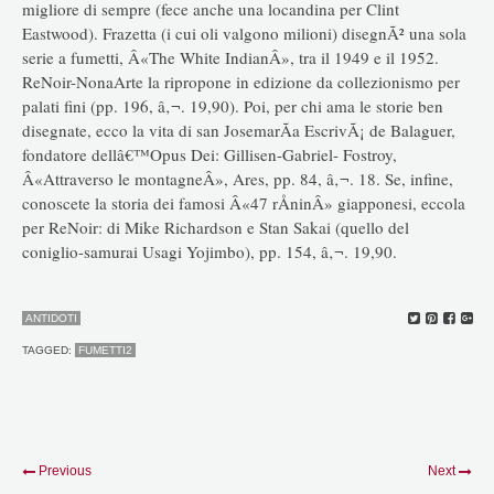
migliore di sempre (fece anche una locandina per Clint
Eastwood). Frazetta (i cui oli valgono milioni) disegnÃ² una sola
serie a fumetti, Â«The White IndianÂ», tra il 1949 e il 1952.
ReNoir-NonaArte la ripropone in edizione da collezionismo per
palati fini (pp. 196, â‚¬. 19,90). Poi, per chi ama le storie ben
disegnate, ecco la vita di san JosemarÃ­a EscrivÃ¡ de Balaguer,
fondatore dellâ€™Opus Dei: Gillisen-Gabriel- Fostroy,
Â«Attraverso le montagneÂ», Ares, pp. 84, â‚¬. 18. Se, infine,
conoscete la storia dei famosi Â«47 rÅninÂ» giapponesi, eccola
per ReNoir: di Mike Richardson e Stan Sakai (quello del
coniglio-samurai Usagi Yojimbo), pp. 154, â‚¬. 19,90.
ANTIDOTI
TAGGED:
FUMETTI2
Previous
Next