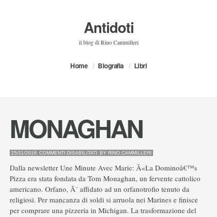
Antidoti
il blog di Rino Cammilleri
Home
Biografia
Libri
MONAGHAN
SU
25/11/2016
COMMENTI DISABILITATI
BY
RINO.CAMMILLERI
MONAGHAN
Dalla newsletter Une Minute Avec Marie: Â«La Dominoâ€™s
Pizza era stata fondata da Tom Monaghan, un fervente cattolico
americano. Orfano, Ã¨ affidato ad un orfanotrofio tenuto da
religiosi. Per mancanza di soldi si arruola nei Marines e finisce
per comprare una pizzeria in Michigan. La trasformazione del