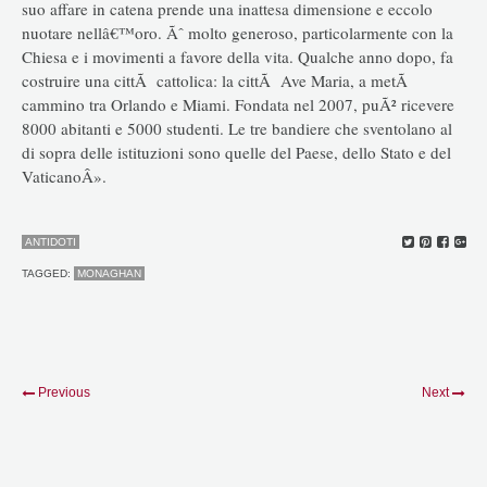
suo affare in catena prende una inattesa dimensione e eccolo
nuotare nellâ€™oro. Ãˆ molto generoso, particolarmente con la
Chiesa e i movimenti a favore della vita. Qualche anno dopo, fa
costruire una cittÃ cattolica: la cittÃ Ave Maria, a metÃ
cammino tra Orlando e Miami. Fondata nel 2007, puÃ² ricevere
8000 abitanti e 5000 studenti. Le tre bandiere che sventolano al
di sopra delle istituzioni sono quelle del Paese, dello Stato e del
VaticanoÂ».
ANTIDOTI
TAGGED:
MONAGHAN
Previous
Next