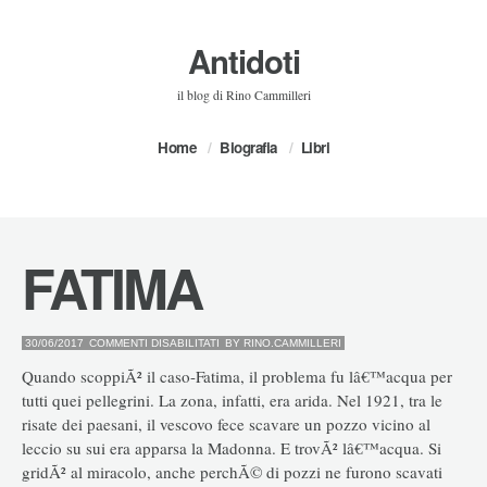
Antidoti
il blog di Rino Cammilleri
Home
Biografia
Libri
FATIMA
SU
30/06/2017
COMMENTI DISABILITATI
BY
RINO.CAMMILLERI
FATIMA
Quando scoppiÃ² il caso-Fatima, il problema fu lâ€™acqua per
tutti quei pellegrini. La zona, infatti, era arida. Nel 1921, tra le
risate dei paesani, il vescovo fece scavare un pozzo vicino al
leccio su sui era apparsa la Madonna. E trovÃ² lâ€™acqua. Si
gridÃ² al miracolo, anche perchÃ© di pozzi ne furono scavati