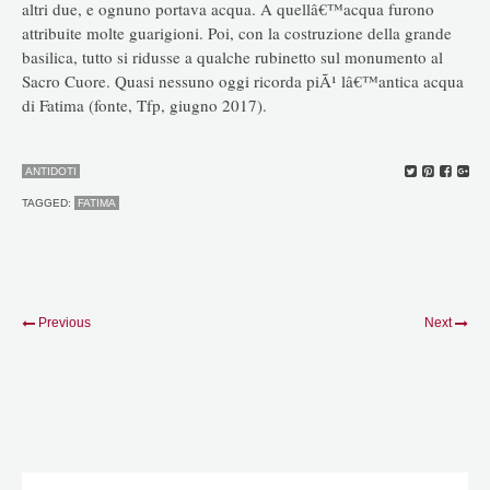
altri due, e ognuno portava acqua. A quellâ€™acqua furono
attribuite molte guarigioni. Poi, con la costruzione della grande
basilica, tutto si ridusse a qualche rubinetto sul monumento al
Sacro Cuore. Quasi nessuno oggi ricorda piÃ¹ lâ€™antica acqua
di Fatima (fonte, Tfp, giugno 2017).
ANTIDOTI
TAGGED:
FATIMA
Previous
Next