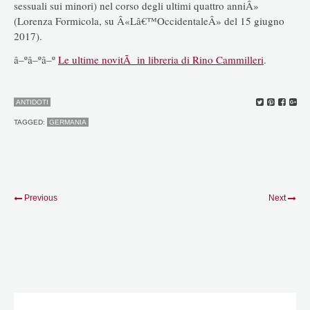
sessuali sui minori) nel corso degli ultimi quattro anniÂ»
(Lorenza Formicola, su Â«Lâ€™OccidentaleÂ» del 15 giugno
2017).
â–ºâ–ºâ–º
Le ultime novitÃ in libreria di Rino Cammilleri
.
ANTIDOTI
TAGGED:
GERMANIA
Previous
Next