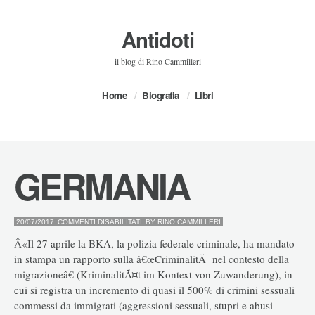
Antidoti
il blog di Rino Cammilleri
Home
Biografia
Libri
GERMANIA
SU
20/07/2017
COMMENTI DISABILITATI
BY
RINO.CAMMILLERI
GERMANIA
Â«Il 27 aprile la BKA, la polizia federale criminale, ha mandato
in stampa un rapporto sulla â€œCriminalitÃ nel contesto della
migrazioneâ€ (KriminalitÃ¤t im Kontext von Zuwanderung), in
cui si registra un incremento di quasi il 500% di crimini sessuali
commessi da immigrati (aggressioni sessuali, stupri e abusi