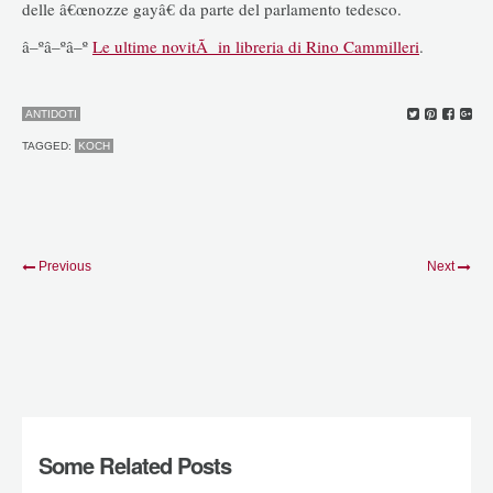
delle â€œnozze gayâ€ da parte del parlamento tedesco.
â–ºâ–ºâ–º
Le ultime novitÃ in libreria di Rino Cammilleri
.
ANTIDOTI
TAGGED:
KOCH
Previous
Next
Some Related Posts