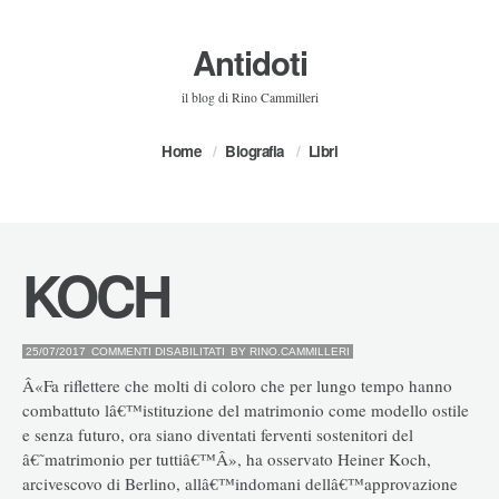
Antidoti
il blog di Rino Cammilleri
Home
Biografia
Libri
KOCH
SU
25/07/2017
COMMENTI DISABILITATI
BY
RINO.CAMMILLERI
KOCH
Â«Fa riflettere che molti di coloro che per lungo tempo hanno
combattuto lâ€™istituzione del matrimonio come modello ostile
e senza futuro, ora siano diventati ferventi sostenitori del
â€˜matrimonio per tuttiâ€™Â», ha osservato Heiner Koch,
arcivescovo di Berlino, allâ€™indomani dellâ€™approvazione