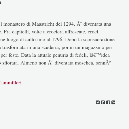
 monastero di Maastricht del 1294, Ã¨ diventata una
. Fra capitelli, volte a crociera affrescate, croci.
me luogo di culto fino al 1796. Dopo la sconsacrazione
a trasformata in una scuderia, poi in un magazzino per
 per feste. Data la attuale penuria di fedeli, lâ€™idea
no sfiorata. Almeno non Ã¨ diventata moschea, sennÃ²
 Cammilleri
.