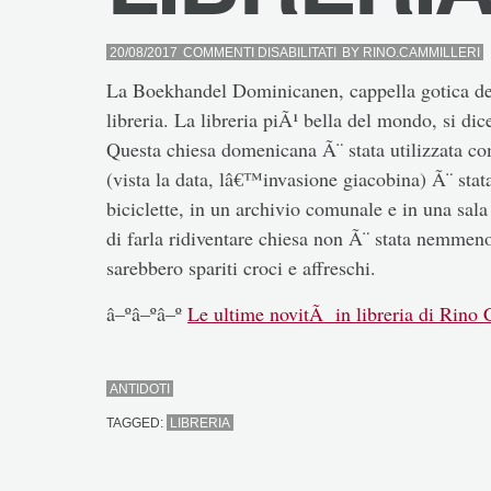
SU
20/08/2017
COMMENTI DISABILITATI
BY
RINO.CAMMILLERI
LIBRERIA
La Boekhandel Dominicanen, cappella gotica del
libreria. La libreria piÃ¹ bella del mondo, si dice
Questa chiesa domenicana Ã¨ stata utilizzata co
(vista la data, lâ€™invasione giacobina) Ã¨ stat
biciclette, in un archivio comunale e in una sala
di farla ridiventare chiesa non Ã¨ stata nemme
sarebbero spariti croci e affreschi.
â–ºâ–ºâ–º
Le ultime novitÃ in libreria di Rino
ANTIDOTI
TAGGED:
LIBRERIA