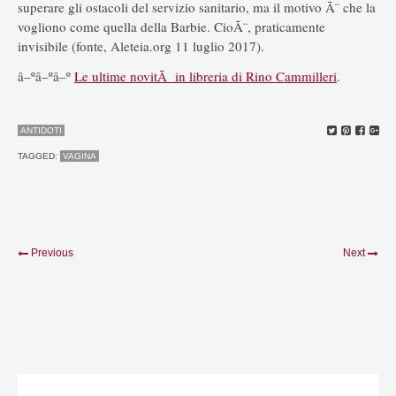
superare gli ostacoli del servizio sanitario, ma il motivo Ã¨ che la
vogliono come quella della Barbie. CioÃ¨, praticamente
invisibile (fonte, Aleteia.org 11 luglio 2017).
â–ºâ–ºâ–º
Le ultime novitÃ in libreria di Rino Cammilleri
.
ANTIDOTI
TAGGED:
VAGINA
Previous
Next