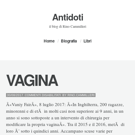
Antidoti
il blog di Rino Cammilleri
Home
Biografia
Libri
VAGINA
SU
30/08/2017
COMMENTI DISABILITATI
BY
RINO.CAMMILLERI
VAGINA
Â«Vaniy FairÂ», 8 luglio 2017: Â«In Inghilterra, 200 ragazze,
minorenni e di etÃ in molti casi non superiore ai 9 anni, in un
anno si sono sottoposte a un intervento di chirurgia per
modificare la propria vaginaÂ». Tra il 2015 e il 2016, metÃ di
loro Ã¨ sotto i quindici anni. Accampano scuse varie per