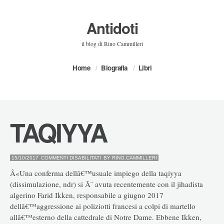
Antidoti
il blog di Rino Cammilleri
Home
Biografia
Libri
TAQIYYA
SU
15/10/2017
COMMENTI DISABILITATI
BY
RINO.CAMMILLERI
TAQIYYA
Â«Una conferma dellâ€™usuale impiego della taqiyya
(dissimulazione, ndr) si Ã¨ avuta recentemente con il jihadista
algerino Farid Ikken, responsabile a giugno 2017
dellâ€™aggressione ai poliziotti francesi a colpi di martello
allâ€™esterno della cattedrale di Notre Dame. Ebbene Ikken,