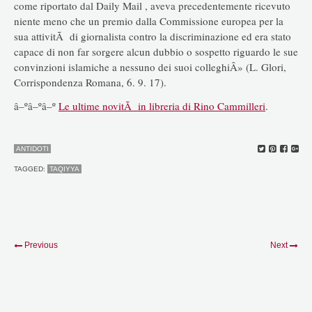
come riportato dal Daily Mail , aveva precedentemente ricevuto
niente meno che un premio dalla Commissione europea per la
sua attivitÃ di giornalista contro la discriminazione ed era stato
capace di non far sorgere alcun dubbio o sospetto riguardo le sue
convinzioni islamiche a nessuno dei suoi colleghiÂ» (L. Glori,
Corrispondenza Romana, 6. 9. 17).
â–ºâ–ºâ–º
Le ultime novitÃ in libreria di Rino Cammilleri
.
ANTIDOTI
TAGGED:
TAQIYYA
Previous
Next