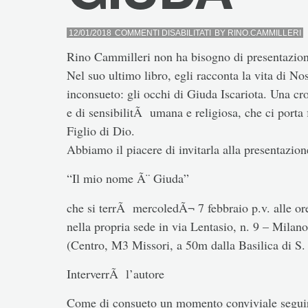
SU
12/01/2018
COMMENTI DISABILITATI
BY
RINO.CAMMILLERI
GIUDA
Rino Cammilleri non ha bisogno di presentazion
Nel suo ultimo libro, egli racconta la vita di N
inconsueto: gli occhi di Giuda Iscariota. Una c
e di sensibilitÃ umana e religiosa, che ci porta f
Figlio di Dio.
Abbiamo il piacere di invitarla alla presentazion
“Il mio nome Ã¨ Giuda”
che si terrÃ mercoledÃ¬ 7 febbraio p.v. alle or
nella propria sede in via Lentasio, n. 9 – Milano
(Centro, M3 Missori, a 50m dalla Basilica di S.
InterverrÃ l’autore
Come di consueto un momento conviviale segui