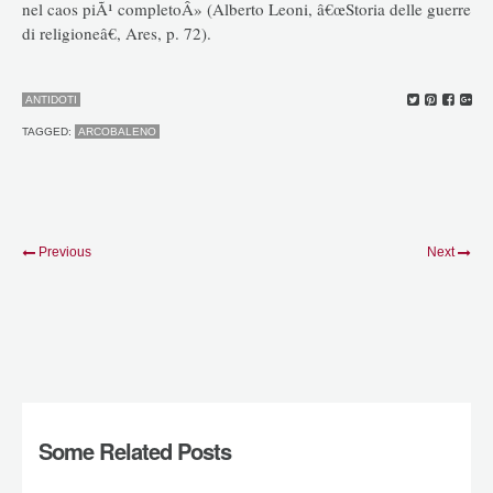
nel caos piÃ¹ completoÂ» (Alberto Leoni, â€œStoria delle guerre
di religioneâ€, Ares, p. 72).
ANTIDOTI
TAGGED:
ARCOBALENO
Previous
Next
Some Related Posts