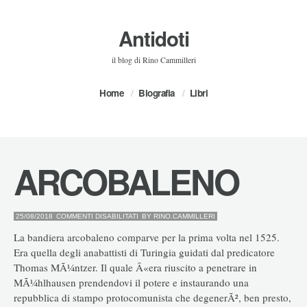
Antidoti
il blog di Rino Cammilleri
Home
Biografia
Libri
ARCOBALENO
SU
25/08/2018
COMMENTI DISABILITATI
BY
RINO.CAMMILLERI
ARCOBALENO
La bandiera arcobaleno comparve per la prima volta nel 1525.
Era quella degli anabattisti di Turingia guidati dal predicatore
Thomas MÃ¼ntzer. Il quale Â«era riuscito a penetrare in
MÃ¼hlhausen prendendovi il potere e instaurando una
repubblica di stampo protocomunista che degenerÃ², ben presto,