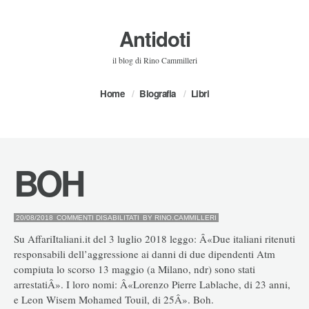
Antidoti
il blog di Rino Cammilleri
Home
Biografia
Libri
BOH
SU
20/08/2018
COMMENTI DISABILITATI
BY
RINO.CAMMILLERI
BOH
Su AffariItaliani.it del 3 luglio 2018 leggo: Â«Due italiani ritenuti
responsabili dell’aggressione ai danni di due dipendenti Atm
compiuta lo scorso 13 maggio (a Milano, ndr) sono stati
arrestatiÂ». I loro nomi: Â«Lorenzo Pierre Lablache, di 23 anni,
e Leon Wisem Mohamed Touil, di 25Â». Boh.