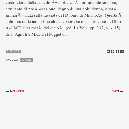
costruzione della cattedraÂ¬le: riceverÃ un funerale solenne,
con tanto di proÂ¬cessione, degno di una nobildonna, e sarÃ
immorÂ¬talata sulla facciata del Duomo di MilanoÂ». Questa Ã¨
solo una delle tantissime chicche storiche che si trovano nel libro
Â«Lâ€™altra metÃ del cieloÂ» (ed. La Vela, pp. 232, â‚¬. 15)
di F. Agnoli e M.C. Del Poggetto.
ANTIDOTI
TAGGED:
AGNOLI
Previous
Next