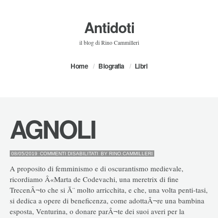
Antidoti
il blog di Rino Cammilleri
Home
Biografia
Libri
AGNOLI
SU
08/05/2019
COMMENTI DISABILITATI
BY
RINO.CAMMILLERI
AGNOLI
A proposito di femminismo e di oscurantismo medievale,
ricordiamo Â«Marta de Codevachi, una meretrix di fine
TrecenÂ¬to che si Ã¨ molto arricchita, e che, una volta penti-tasi,
si dedica a opere di beneficenza, come adottaÂ¬re una bambina
esposta, Venturina, o donare parÂ¬te dei suoi averi per la