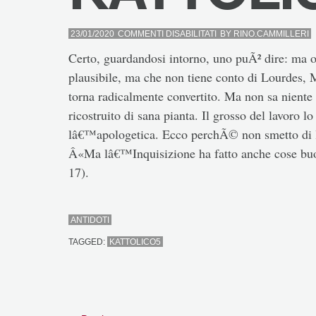
SU
23/01/2020
COMMENTI DISABILITATI
BY
RINO.CAMMILLERI
KATTOLICO5
Certo, guardandosi intorno, uno puÃ² dire: ma 
plausibile, ma che non tiene conto di Lourdes, 
torna radicalmente convertito. Ma non sa niente d
ricostruito di sana pianta. Il grosso del lavoro l
lâ€™apologetica. Ecco perchÃ© non smetto di la
Â«Ma lâ€™Inquisizione ha fatto anche cose buo
17).
ANTIDOTI
TAGGED:
KATTOLICO5