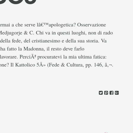
ormai a che serve lâ€™apologetica? Osservazione
Medjugorje & C. Chi va in questi luoghi, non di rado
ella fede, del cristianesimo e della sua storia. Va
o ha fatto la Madonna, il resto deve farlo
vorare. PerciÃ² procuratevi la mia ultima fatica:
ne? Il Kattolico 5Â» (Fede & Cultura, pp. 146, â‚¬.