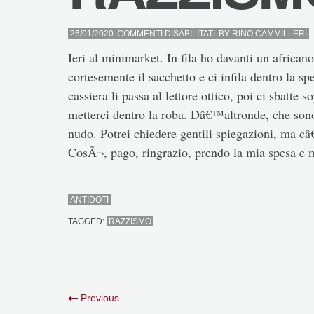
SU
26/01/2020
COMMENTI DISABILITATI
BY
RINO.CAMMILLERI
RAZZISMO
Ieri al minimarket. In fila ho davanti un african
cortesemente il sacchetto e ci infila dentro la s
cassiera li passa al lettore ottico, poi ci sbatte 
metterci dentro la roba. Dâ€™altronde, che sono
nudo. Potrei chiedere gentili spiegazioni, ma câ
CosÃ¬, pago, ringrazio, prendo la mia spesa e 
ANTIDOTI
TAGGED:
RAZZISMO
Previous