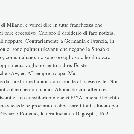
 Milano, e vorrei dire in tutta franchezza che
are eccessivo. Capisco il desiderio di fare notizia,
iali neppure. Contrariamente a Germania e Francia, in
Non ci sono politici rilevanti che negano la Shoah o
o, come italiano, ne sono orgoglioso e ho il dovere
oppi media vogliono sentirsi dire. Esiste
o che sÃ¬, ed Ã¨ sempre troppa. Ma
 dai nostri media non corrisponde al paese reale. Non
iani colpe che non hanno. Abbraccio con affetto e
antisemite, ma consideriamo che câ€™Ã¨ anche il rischio
he succede se proviamo a abbassare i toni, almeno per
Riccardo Romano, lettera inviata a Dagospia, 16.2.