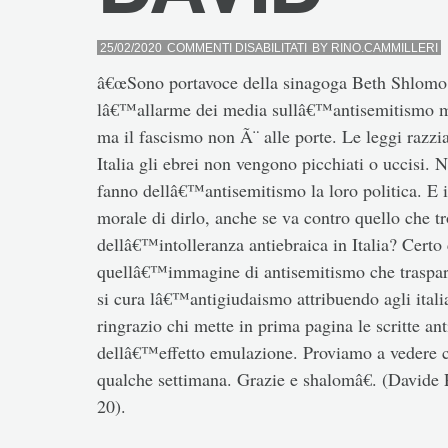
SU
25/02/2020
COMMENTI DISABILITATI
BY
RINO.CAMMILLERI
DAVID
â€œSono portavoce della sinagoga Beth Shlomo di
lâ€™allarme dei media sullâ€™antisemitismo mi p
ma il fascismo non Ã¨ alle porte. Le leggi razz
Italia gli ebrei non vengono picchiati o uccisi. 
fanno dellâ€™antisemitismo la loro politica. E i
morale di dirlo, anche se va contro quello che tr
dellâ€™intolleranza antiebraica in Italia? Cert
quellâ€™immagine di antisemitismo che traspare
si cura lâ€™antigiudaismo attribuendo agli ital
ringrazio chi mette in prima pagina le scritte 
dellâ€™effetto emulazione. Proviamo a vedere c
qualche settimana. Grazie e shalomâ€. (Davide 
20).