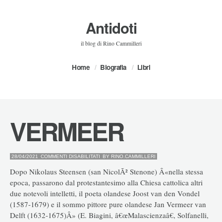
Antidoti
il blog di Rino Cammilleri
Home
Biografia
Libri
VERMEER
SU
28/04/2021
COMMENTI DISABILITATI
BY
RINO.CAMMILLERI
VERMEER
Dopo Nikolaus Steensen (san NicolÃ² Stenone) Â«nella stessa
epoca, passarono dal protestantesimo alla Chiesa cattolica altri
due notevoli intelletti, il poeta olandese Joost van den Vondel
(1587-1679) e il sommo pittore pure olandese Jan Vermeer van
Delft (1632-1675)Â» (E. Biagini, â€œMalascienzaâ€, Solfanelli,