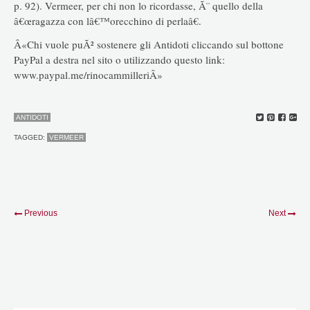
p. 92). Vermeer, per chi non lo ricordasse, Ã¨ quello della
â€œragazza con lâ€™orecchino di perlaâ€.
Â«Chi vuole puÃ² sostenere gli Antidoti cliccando sul bottone
PayPal a destra nel sito o utilizzando questo link:
www.paypal.me/rinocammilleriÂ»
ANTIDOTI
TAGGED:
VERMEER
Previous
Next