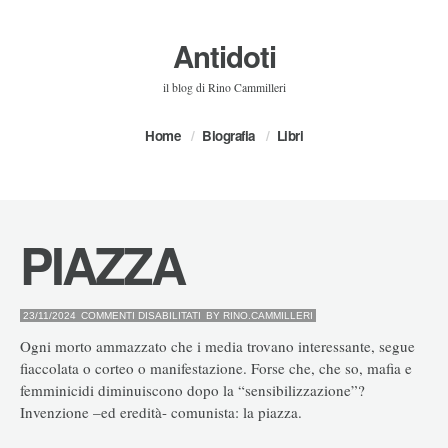
Antidoti
il blog di Rino Cammilleri
Home
Biografia
Libri
PIAZZA
SU
23/11/2024
COMMENTI DISABILITATI
BY
RINO.CAMMILLERI
PIAZZA
Ogni morto ammazzato che i media trovano interessante, segue
fiaccolata o corteo o manifestazione. Forse che, che so, mafia e
femminicidi diminuiscono dopo la “sensibilizzazione”?
Invenzione –ed eredità- comunista: la piazza.