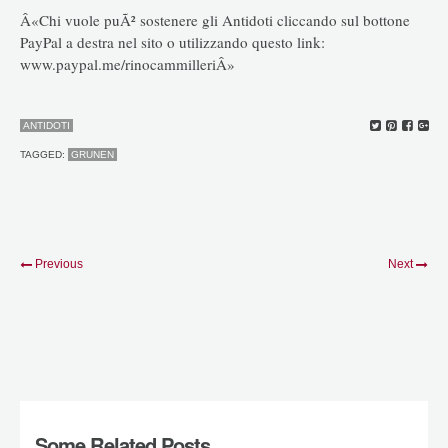
Â«Chi vuole puÃ² sostenere gli Antidoti cliccando sul bottone
PayPal a destra nel sito o utilizzando questo link:
www.paypal.me/rinocammilleriÂ»
ANTIDOTI
TAGGED:
GRUNEN
Previous
Next
Some Related Posts