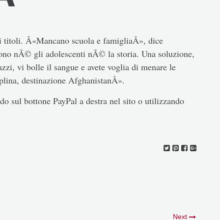
i titoli. Â«Mancano scuola e famigliaÂ», dice
ono nÃ© gli adolescenti nÃ© la storia. Una soluzione,
zzi, vi bolle il sangue e avete voglia di menare le
iplina, destinazione AfghanistanÂ».
o sul bottone PayPal a destra nel sito o utilizzando
Next