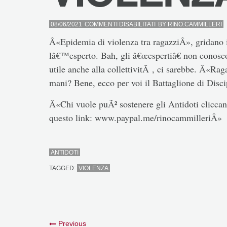
SU
08/06/2021
COMMENTI DISABILITATI
BY
RINO.CAMMILLERI
VIOLENZA
Â«Epidemia di violenza tra ragazziÂ», gridano 
lâ€™esperto. Bah, gli â€œespertiâ€ non conosc
utile anche alla collettivitÃ , ci sarebbe. Â«Raga
mani? Bene, ecco per voi il Battaglione di Disc
Â«Chi vuole puÃ² sostenere gli Antidoti cliccand
questo link: www.paypal.me/rinocammilleriÂ»
ANTIDOTI
TAGGED:
VIOLENZA
Previous