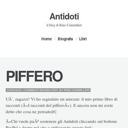
Antidoti
il blog di Rino Cammilleri
Home
Biografia
Libri
PIFFERO
SU
10/06/2021
COMMENTI DISABILITATI
BY
RINO.CAMMILLERI
PIFFERO
UÃ¨, ragazzi! Vi ho segnalato un unicum: il mio primo libro di
racconti (Â«I racconti del pifferoÂ»). E ancora non mi avete
detto che cosa ne pensateâ€¦
Â«Chi vuole puÃ² sostenere gli Antidoti cliccando sul bottone
PayPal a destra nel sito o utilizzando questo link: