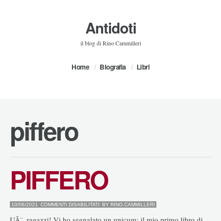
Antidoti
il blog di Rino Cammilleri
Home
Biografia
Libri
piffero
PIFFERO
SU
10/06/2021
COMMENTI DISABILITATI
BY
RINO.CAMMILLERI
PIFFERO
UÃ¨, ragazzi! Vi ho segnalato un unicum: il mio primo libro di