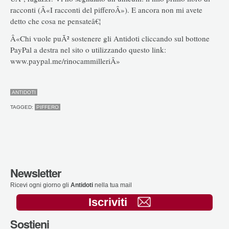
racconti (Â«I racconti del pifferoÂ»). E ancora non mi avete
detto che cosa ne pensateâ€¦
Â«Chi vuole puÃ² sostenere gli Antidoti cliccando sul bottone
PayPal a destra nel sito o utilizzando questo link:
www.paypal.me/rinocammilleriÂ»
ANTIDOTI
TAGGED:
PIFFERO
Newsletter
Ricevi ogni giorno gli
Antidoti
nella tua mail
Iscriviti
Sostieni