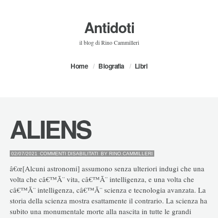
Antidoti
il blog di Rino Cammilleri
Home
Biografia
Libri
ALIENS
SU
02/07/2021
COMMENTI DISABILITATI
BY
RINO.CAMMILLERI
ALIENS
â€œ[Alcuni astronomi] assumono senza ulteriori indugi che una
volta che câ€™Ã¨ vita, câ€™Ã¨ intelligenza, e una volta che
câ€™Ã¨ intelligenza, câ€™Ã¨ scienza e tecnologia avanzata. La
storia della scienza mostra esattamente il contrario. La scienza ha
subito una monumentale morte alla nascita in tutte le grandi