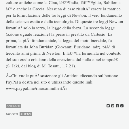
culture antiche come la Cina, lâ€™India, lâ€™Egitto, Babilonia
â€“ e anche la Grecia. Nessuna di esse risultÃ² essere la matrice
per la formulazione delle tre leggi di Newton, il vero fondamento
della scienza esatta e della tecnologia. Di queste tre leggi Newton
formulÃ² solo la terza, la legge della forza. La seconda legge
(azione uguale reazione) la prese in prestito da Cartesio. La
prima, la piÃ¹ fondamentale, la legge del moto inerziale, fu
formulata da John Buridan (Giovanni Buridano, ndr), piÃ¹ di
trecento anni prima di Newton. E lâ€™ha formulata nel contesto
del suo credo cristiano della creazione dal nulla e nel tempoâ€
(S. Jaki, dal blog di M. Tosatti, 1.7.21).
Â«Chi vuole puÃ² sostenere gli Antidoti cliccando sul bottone
PayPal a destra nel sito o utilizzando questo link:
www.paypal.me/rinocammilleriÂ»
ANTIDOTI
TAGGED:
ALIENS