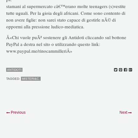
stamani al supermercato câ€™erano molte teenagers (s)vestite
tutte uguali. Per la gioia degli africani. Come sono contento di
non avere figlie: non sarei stato capace di gestirle nÃ© di
oppormi alla pressione ludico-mediatica.
Â«Chi vuole puÃ² sostenere gli Antidoti cliccando sul bottone
PayPal a destra nel sito o utilizzando questo link:
www.paypal.me/rinocammilleriÂ»
ANTIDOTI
TAGGED:
MISTERI&C.
Previous
Next