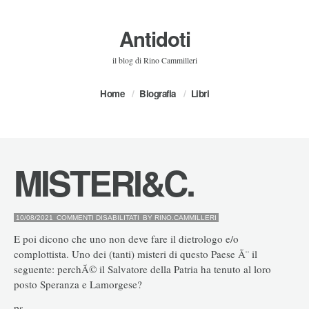
Antidoti
il blog di Rino Cammilleri
Home
Biografia
Libri
MISTERI&C.
SU
10/08/2021
COMMENTI DISABILITATI
BY
RINO.CAMMILLERI
MISTERI&C.
E poi dicono che uno non deve fare il dietrologo e/o
complottista. Uno dei (tanti) misteri di questo Paese Ã¨ il
seguente: perchÃ© il Salvatore della Patria ha tenuto al loro
posto Speranza e Lamorgese?
ps.