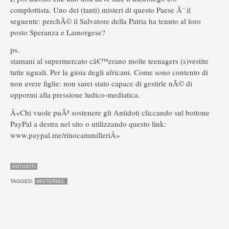
complottista. Uno dei (tanti) misteri di questo Paese Ã¨ il
seguente: perchÃ© il Salvatore della Patria ha tenuto al loro
posto Speranza e Lamorgese?
ps.
stamani al supermercato câ€™erano molte teenagers (s)vestite
tutte uguali. Per la gioia degli africani. Come sono contento di
non avere figlie: non sarei stato capace di gestirle nÃ© di
oppormi alla pressione ludico-mediatica.
Â«Chi vuole puÃ² sostenere gli Antidoti cliccando sul bottone
PayPal a destra nel sito o utilizzando questo link:
www.paypal.me/rinocammilleriÂ»
ANTIDOTI
TAGGED:
MISTERI&C.