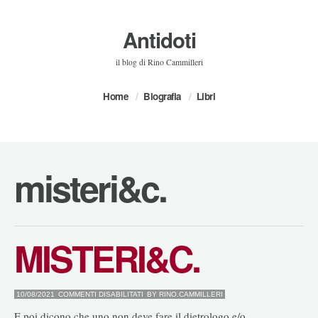
Antidoti
il blog di Rino Cammilleri
Home
Biografia
Libri
misteri&c.
MISTERI&C.
SU
10/08/2021
COMMENTI DISABILITATI
BY
RINO.CAMMILLERI
MISTERI&C.
E poi dicono che uno non deve fare il dietrologo e/o