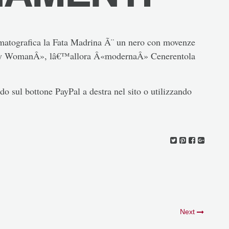
atografica la Fata Madrina Ã¨ un nero con movenze
etty WomanÂ», lâ€™allora Â«modernaÂ» Cenerentola
o sul bottone PayPal a destra nel sito o utilizzando
Next