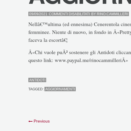
SU
09/09/2021
COMMENTI DISABILITATI
BY
RINO.CAMMILLERI
AGGIORNAMENTI
Nellâ€™ultima (ed ennesima) Cenerentola cinem
femminee. Niente di nuovo, in fondo in Â«Pr
faceva la escortâ€¦
Â«Chi vuole puÃ² sostenere gli Antidoti cliccand
questo link: www.paypal.me/rinocammilleriÂ»
ANTIDOTI
TAGGED:
AGGIORNAMENTI
Previous