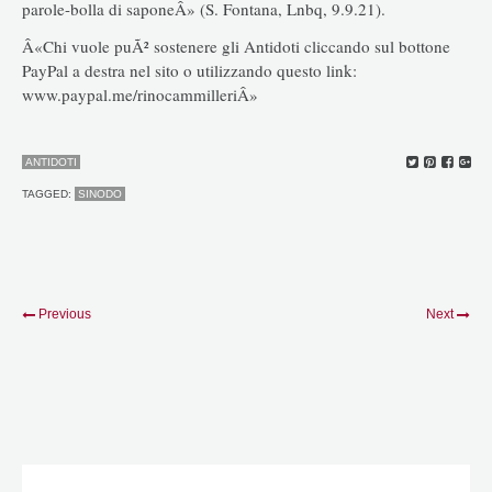
parole-bolla di saponeÂ» (S. Fontana, Lnbq, 9.9.21).
Â«Chi vuole puÃ² sostenere gli Antidoti cliccando sul bottone
PayPal a destra nel sito o utilizzando questo link:
www.paypal.me/rinocammilleriÂ»
ANTIDOTI
TAGGED:
SINODO
Previous
Next