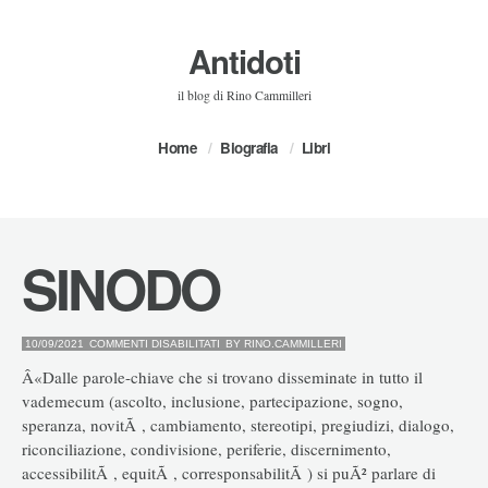
Antidoti
il blog di Rino Cammilleri
Home
Biografia
Libri
SINODO
SU
10/09/2021
COMMENTI DISABILITATI
BY
RINO.CAMMILLERI
SINODO
Â«Dalle parole-chiave che si trovano disseminate in tutto il
vademecum (ascolto, inclusione, partecipazione, sogno,
speranza, novitÃ , cambiamento, stereotipi, pregiudizi, dialogo,
riconciliazione, condivisione, periferie, discernimento,
accessibilitÃ , equitÃ , corresponsabilitÃ ) si puÃ² parlare di