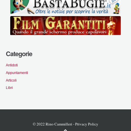
Categorie
Antidoti
Appuntamenti
Articoli
Libri
© 2022 Rino Cammilleri -
Privacy Policy