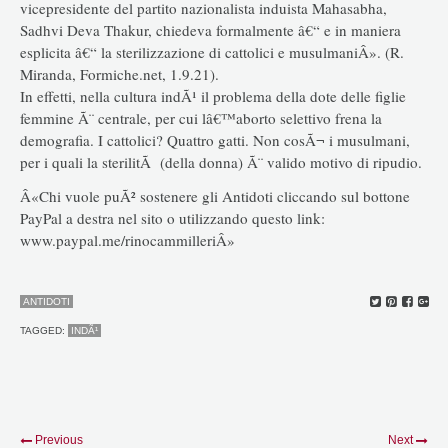
vicepresidente del partito nazionalista induista Mahasabha,
Sadhvi Deva Thakur, chiedeva formalmente â€“ e in maniera
esplicita â€“ la sterilizzazione di cattolici e musulmaniÂ». (R.
Miranda, Formiche.net, 1.9.21).
In effetti, nella cultura indÃ¹ il problema della dote delle figlie
femmine Ã¨ centrale, per cui lâ€™aborto selettivo frena la
demografia. I cattolici? Quattro gatti. Non cosÃ¬ i musulmani,
per i quali la sterilitÃ (della donna) Ã¨ valido motivo di ripudio.
Â«Chi vuole puÃ² sostenere gli Antidoti cliccando sul bottone
PayPal a destra nel sito o utilizzando questo link:
www.paypal.me/rinocammilleriÂ»
ANTIDOTI
TAGGED:
INDÃ¹
Previous
Next