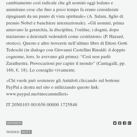
cambiamento così radicale che gli uomini oggi lodano e
ammirano cose che fino a poco tempo fa erano considerate
ripugnanti da un punto di vista spirituale» (A. Salam, figlio di
premio Nobel e banchiere internazionale). «Gli uomini, prima
amavano la gerarchia, la disciplina, l’ordine, i dogmi, dopo
iniziarono a detestarli vedendoli come costrizioni» (P. Hazard,
storico). Questo e altro troverete nell’ultimo libro di Ettore Gotti
Tedeschi (in dialogo con Giovanni Castellini Rinaldi: il doppio
cognome, loro, lo avevano già prima): “Così non parlò
Zarathustra. Provocazioni per capire il mondo” (Cantagalli, pp.
160, €. 18). Lo consiglio vivamente.
«Chi vuole può sostenere gli Antidoti cliccando sul bottone
PayPal a destra nel sito o utilizzando questo link:
www.paypal.me/rinocammilleri»
IT 20N0103 001656 00000 1725846
ANTIDOTI
TAGGED:
GOTT.