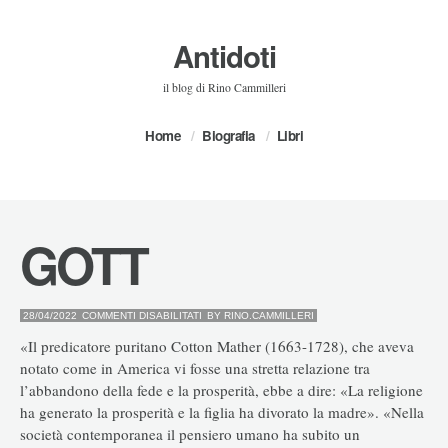
Antidoti
il blog di Rino Cammilleri
Home
Biografia
Libri
GOTT
SU
28/04/2022
COMMENTI DISABILITATI
BY
RINO.CAMMILLERI
GOTT
«Il predicatore puritano Cotton Mather (1663-1728), che aveva
notato come in America vi fosse una stretta relazione tra
l’abbandono della fede e la prosperità, ebbe a dire: «La religione
ha generato la prosperità e la figlia ha divorato la madre». «Nella
società contemporanea il pensiero umano ha subito un