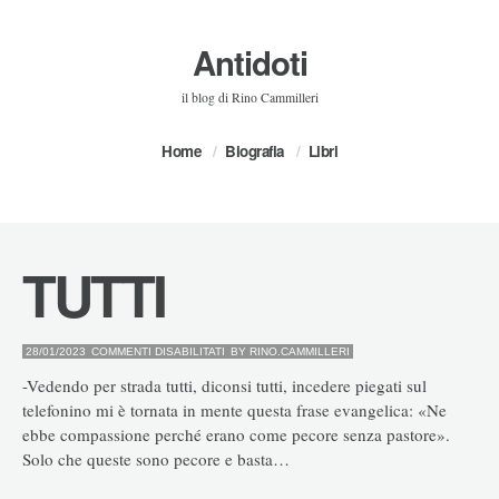
Antidoti
il blog di Rino Cammilleri
Home
Biografia
Libri
TUTTI
SU
28/01/2023
COMMENTI DISABILITATI
BY
RINO.CAMMILLERI
TUTTI
-Vedendo per strada tutti, diconsi tutti, incedere piegati sul
telefonino mi è tornata in mente questa frase evangelica: «Ne
ebbe compassione perché erano come pecore senza pastore».
Solo che queste sono pecore e basta…