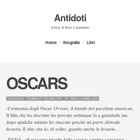
Antidoti
il blog di Rino Cammilleri
Home
Biografia
Libri
OSCARS
SU
13/03/2023
COMMENTI DISABILITATI
BY
RINO.CAMMILLERI
OSCARS
-Cerimonia degli Oscar. Ovvero, il trionfo del pacchian american.
Il film che ha stravinto ho provato settimane fa a guardarlo ma
dopo qualche minuto ho staccato perché mi parve abissale
fesseria. E dire che io, di solito, guardo anche le fesserie…
-TikTok. «Il massimo trionfo della scienza sembra consistere