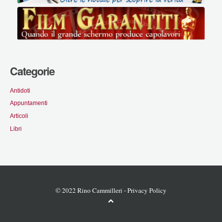
Categorie
Antidoti
Appuntamenti
Articoli
Libri
© 2022 Rino Cammilleri -
Privacy Policy