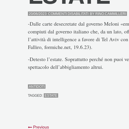
SU
20/06/2023
COMMENTI DISABILITATI
BY
RINO.CAMMILLERI
ESTATE
-Dalle carte desecretate dal governo Meloni «eme
compiuti dal governo italiano che, da un lato, off
l’attività di intelligence a favore di Tel Aviv co
Falliro, formiche.net, 19.6.23).
-Detesto l’estate. Soprattutto perché non puoi ve
spettacolo dell’abbigliamento altrui.
ANTIDOTI
TAGGED:
ESTATE
Previous