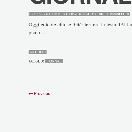
SU
02/05/2024
COMMENTI DISABILITATI
BY
RINO.CAMMILLERI
GIORNALI
Oggi edicole chiuse. Già: ieri era la festa dAl l
picco…
ANTIDOTI
TAGGED:
GIORNALI
Previous