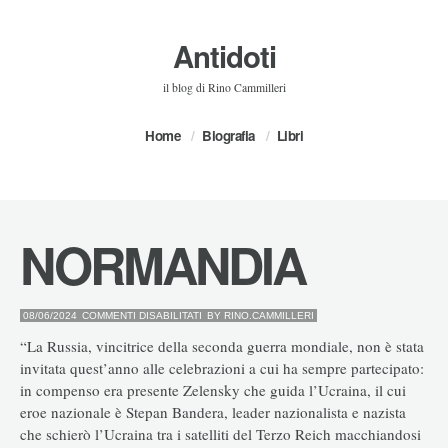
Antidoti
il blog di Rino Cammilleri
Home
Biografia
Libri
NORMANDIA
SU
08/06/2024
COMMENTI DISABILITATI
BY
RINO.CAMMILLERI
NORMANDIA
“La Russia, vincitrice della seconda guerra mondiale, non è stata
invitata quest’anno alle celebrazioni a cui ha sempre partecipato:
in compenso era presente Zelensky che guida l’Ucraina, il cui
eroe nazionale è Stepan Bandera, leader nazionalista e nazista
che schierò l’Ucraina tra i satelliti del Terzo Reich macchiandosi