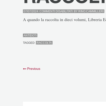
SU
07/07/2024
COMMENTI DISABILITATI
BY
RINO.CAMMILLERI
RACCOLTA
A quando la raccolta in dieci volumi, Libreria Ed
ANTIDOTI
TAGGED:
RACCOLTA
Previous