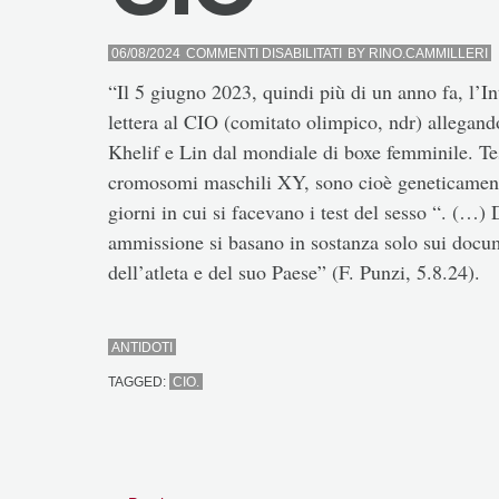
SU
06/08/2024
COMMENTI DISABILITATI
BY
RINO.CAMMILLERI
CIO
“Il 5 giugno 2023, quindi più di un anno fa, l’I
lettera al CIO (comitato olimpico, ndr) allegando 
Khelif e Lin dal mondiale di boxe femminile. Tes
cromosomi maschili XY, sono cioè geneticament
giorni in cui si facevano i test del sesso “. (…
ammissione si basano in sostanza solo sui docum
dell’atleta e del suo Paese” (F. Punzi, 5.8.24).
ANTIDOTI
TAGGED:
CIO.