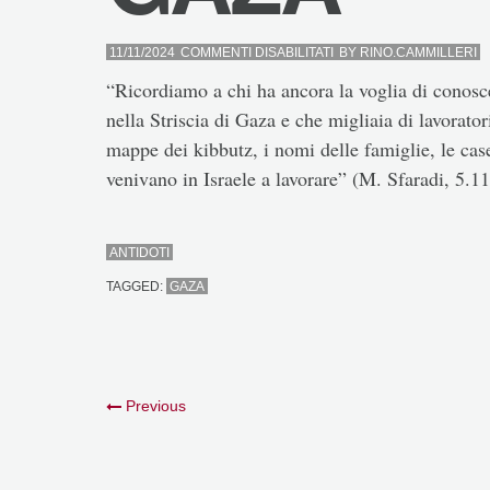
SU
11/11/2024
COMMENTI DISABILITATI
BY
RINO.CAMMILLERI
GAZA
“Ricordiamo a chi ha ancora la voglia di conosce
nella Striscia di Gaza e che migliaia di lavoratori 
mappe dei kibbutz, i nomi delle famiglie, le ca
venivano in Israele a lavorare” (M. Sfaradi, 5.11
ANTIDOTI
TAGGED:
GAZA
Previous