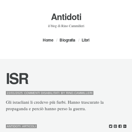
Antidoti
il blog di Rino Cammilleri
Home
Biografia
Libri
ISR
SU
22/01/2025
COMMENTI DISABILITATI
BY
RINO.CAMMILLERI
ISR
Gli israeliani li credevo più furbi. Hanno trascurato la
propaganda e perciò hanno perso la guerra.
ANTIDOTI
ARTICOLI