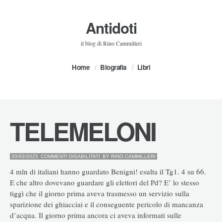
Antidoti
il blog di Rino Cammilleri
Home
Biografia
Libri
TELEMELONI
SU
20/03/2025
COMMENTI DISABILITATI
BY
RINO.CAMMILLERI
TELEMELONI
4 mln di italiani hanno guardato Benigni! esulta il Tg1. 4 su 66.
E che altro dovevano guardare gli elettori del Pd? E’ lo stesso
tiggì che il giorno prima aveva trasmesso un servizio sulla
sparizione dei ghiacciai e il conseguente pericolo di mancanza
d’acqua. Il giorno prima ancora ci aveva informati sulle