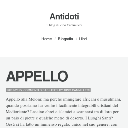
Antidoti
il blog di Rino Cammilleri
Home
Biografia
Libri
APPELLO
SU
20/07/2025
COMMENTI DISABILITATI
BY
RINO.CAMMILLERI
APPELLO
Appello alla Meloni: ma perché immigrare africani e musulmani,
quando possiamo far venire i facilmente integrabili cristiani del
Medioriente? Lascino ebrei e islamici a scannarsi tra di loro per
un paio di pietre e qualche metro di deserto. I Luoghi Santi?
Gesù ci ha fatto un immenso regalo, unico nel suo genere: con