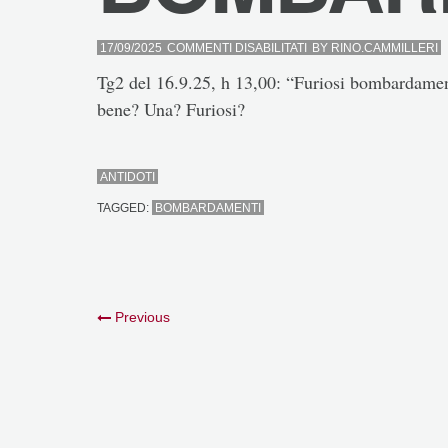
SU
17/09/2025
COMMENTI DISABILITATI
BY
RINO.CAMMILLERI
BOMBARDAMENTI
Tg2 del 16.9.25, h 13,00: “Furiosi bombardamen
bene? Una? Furiosi?
ANTIDOTI
TAGGED:
BOMBARDAMENTI
Previous