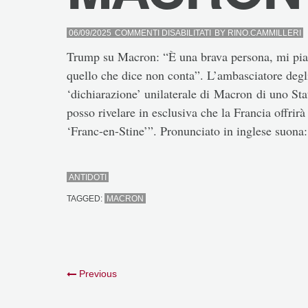
SU
06/09/2025
COMMENTI DISABILITATI
BY
RINO.CAMMILLERI
MACRON
Trump su Macron: “È una brava persona, mi piace
quello che dice non conta”. L’ambasciatore degl
‘dichiarazione’ unilaterale di Macron di uno Sta
posso rivelare in esclusiva che la Francia offri
‘Franc-en-Stine’”. Pronunciato in inglese suona:
ANTIDOTI
TAGGED:
MACRON
Previous