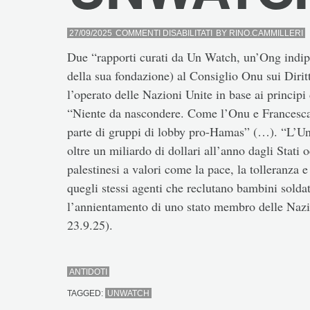
SU
27/09/2025
COMMENTI DISABILITATI
BY
RINO.CAMMILLERI
UNWATCH
Due “rapporti curati da Un Watch, un’Ong indipe
della sua fondazione) al Consiglio Onu sui Dirit
l’operato delle Nazioni Unite in base ai principi
“Niente da nascondere. Come l’Onu e Francesca 
parte di gruppi di lobby pro-Hamas” (…). “L’Un
oltre un miliardo di dollari all’anno dagli Stati
palestinesi a valori come la pace, la tolleranza e 
quegli stessi agenti che reclutano bambini soldato
l’annientamento di uno stato membro delle Nazio
23.9.25).
ANTIDOTI
TAGGED:
UNWATCH