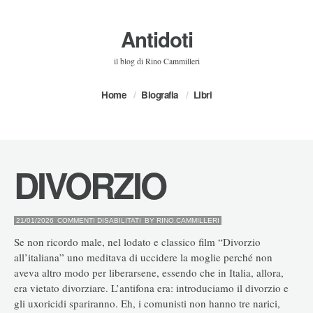
Antidoti
il blog di Rino Cammilleri
Home
Biografia
Libri
DIVORZIO
SU
21/01/2026
COMMENTI DISABILITATI
BY
RINO.CAMMILLERI
DIVORZIO
Se non ricordo male, nel lodato e classico film “Divorzio
all’italiana” uno meditava di uccidere la moglie perché non
aveva altro modo per liberarsene, essendo che in Italia, allora,
era vietato divorziare. L’antifona era: introduciamo il divorzio e
gli uxoricidi spariranno. Eh, i comunisti non hanno tre narici,