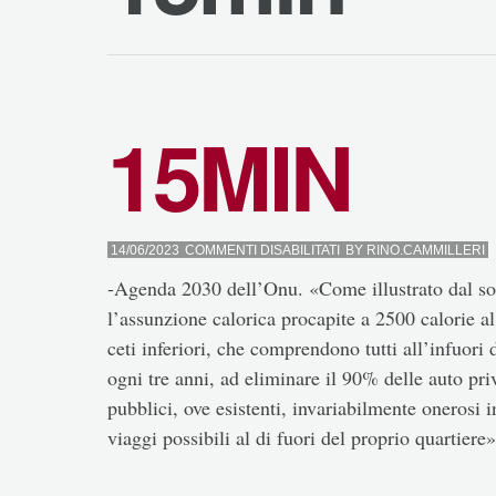
15MIN
SU
14/06/2023
COMMENTI DISABILITATI
BY
RINO.CAMMILLERI
15MIN
-Agenda 2030 dell’Onu. «Come illustrato dal soc
l’assunzione calorica procapite a 2500 calorie al
ceti inferiori, che comprendono tutti all’infuori 
ogni tre anni, ad eliminare il 90% delle auto priv
pubblici, ove esistenti, invariabilmente onerosi i
viaggi possibili al di fuori del proprio quartier