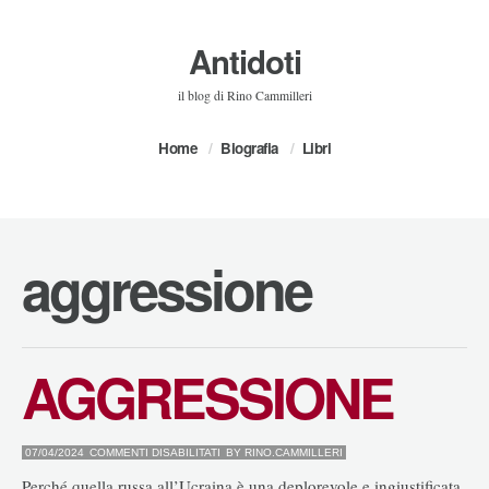
Antidoti
il blog di Rino Cammilleri
Home
Biografia
Libri
aggressione
AGGRESSIONE
SU
07/04/2024
COMMENTI DISABILITATI
BY
RINO.CAMMILLERI
AGGRESSIONE
Perché quella russa all’Ucraina è una deplorevole e ingiustificata