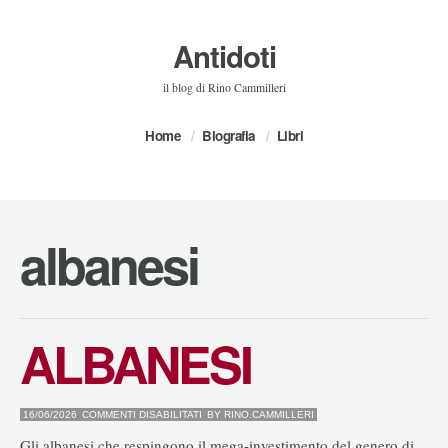
Antidoti
il blog di Rino Cammilleri
Home
Biografia
Libri
albanesi
ALBANESI
SU
16/06/2026
COMMENTI DISABILITATI
BY
RINO.CAMMILLERI
ALBANESI
Gli albanesi che respingono il mega-investimento del genero di